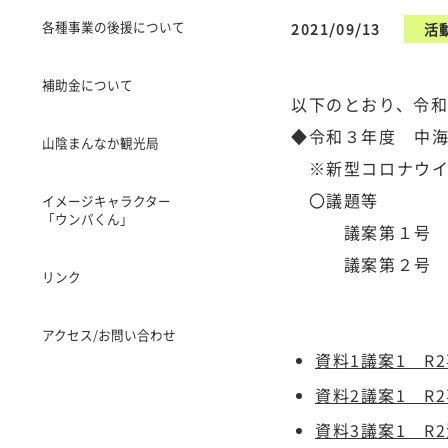
各種事業の後援について
2021/09/13
活
補助金について
以下のとおり、令
◆令和３年度 中
山陰まんなか観光局
※新型コロナウイ
〇議題等
イメージキャラクター
「ウンパくん」
議案第１号 令和
議案第２号 令和
リンク
アクセス/お問い合わせ
資料1議案1 R
資料2議案1 R
資料3議案1 R